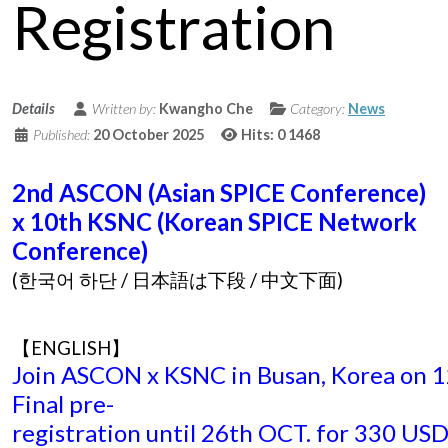
Registration
Details
Written by:
Kwangho Che
Category:
News
Published:
20 October 2025
Hits: 0
1468
2nd ASCON (Asian SPICE Conference)
x 10th KSNC (Korean SPICE Network
Conference)
(한국어 하단 / 日本語は下段 / 中文下面)
【ENGLISH】
Join ASCON x KSNC in Busan, Korea on 
Final pre-
registration until 26th OCT. for 330 US