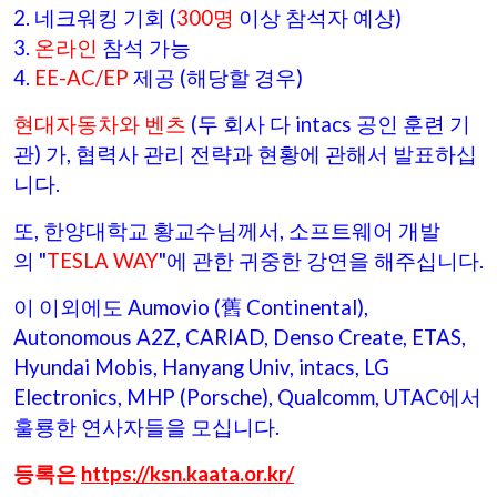
2. 네크워킹 기회 (
300명
이상 참석자 예상)
3.
온라인
참석 가능
4.
EE-AC/EP
제공 (해당할 경우)
현대자동차와 벤츠
(두 회사 다 intacs 공인 훈련 기
관) 가, 협력사 관리 전략과 현황에 관해서 발표하십
니다.
또, 한양대학교 황교수님께서, 소프트웨어 개발
의 "
TESLA WAY
"에 관한 귀중한 강연을 해주십니다.
이 이외에도 Aumovio (舊 Continental),
Autonomous A2Z, CARIAD, Denso Create, ETAS,
Hyundai Mobis, Hanyang Univ, intacs, LG
Electronics, MHP (Porsche), Qualcomm, UTAC에서
훌룡한 연사자들을 모십니다.
등록은
https://ksn.kaata.or.kr/