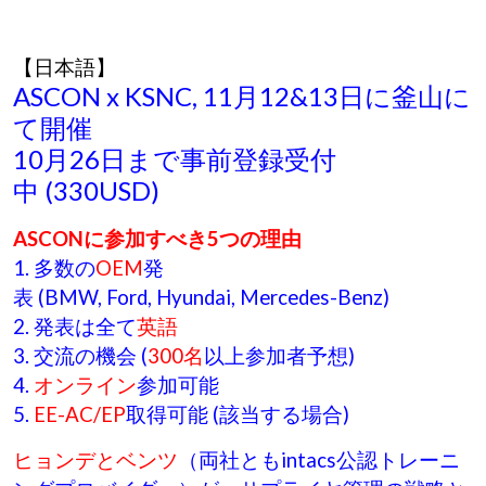
【日本語】
ASCON x KSNC, 11月12&13日に釜山に
て開催
10月26日まで事前登録受付
中 (330USD)
ASCONに参加すべき5つの理由
1. 多数の
OEM
発
表 (BMW, Ford, Hyundai, Mercedes-Benz)
2. 発表は全て
英語
3. 交流の機会 (
300名
以上参加者予想)
4.
オンライン
参加可能
5.
EE-AC/EP
取得可能 (該当する場合)
ヒョンデとベンツ
（両社ともintacs公認トレーニ