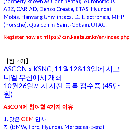
(formerly known as Continental), Autonomous
A2Z, CARIAD, Denso Create, ETAS, Hyundai
Mobis, Hanyang Univ, intacs, LG Electronics, MHP
(Porsche), Qualcomm, Saint-Gobain, UTAC.
Register now at
https://ksn.kaata.or.kr/en/index.php
【한국어】
ASCON x KSNC, 11월12&13일에 시그
니엘 부산에서 개최
10월26일까지 사전 등록 접수중 (45만
원)
ASCON에 참여할 4가지 이유
1. 많은
OEM
연사
자 (BMW, Ford, Hyundai, Mercedes-Benz)